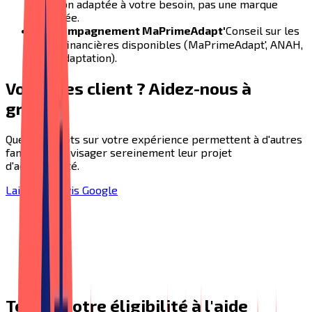
solution adaptée à votre besoin, pas une marque
imposée.
✓
Accompagnement MaPrimeAdapt'
Conseil sur les
aides financières disponibles (MaPrimeAdapt', ANAH,
APL Adaptation).
Vous êtes client ? Aidez-nous à
grandir
Quelques mots sur votre expérience permettent à d'autres
familles d'envisager sereinement leur projet
d'accessibilité.
Laisser un avis Google
Testez votre éligibilité à l'aide