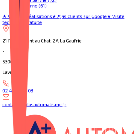
Tout l'Orne (61)
★ Voir nos réalisations
★ Avis clients sur Google
★ Visite
technique gratuite
21 Rue du Pont au Chat, ZA La Gaufrie
-
53000
Laval
02 43 53 53 03
contact@aplusautomatisme.fr