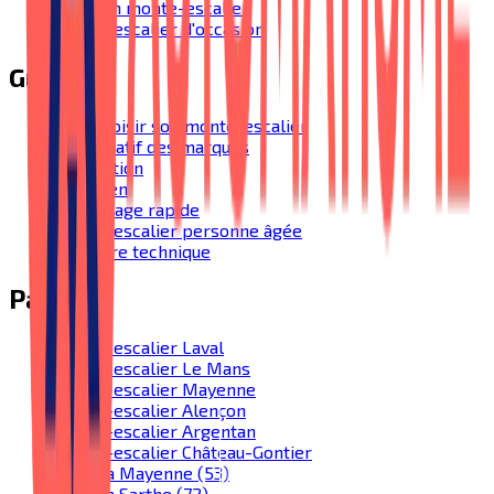
Prix d'un monte-escalier
Monte-escalier d'occasion
Guides
Bien choisir son monte-escalier
Comparatif des marques
Installation
Entretien
Dépannage rapide
Monte-escalier personne âgée
Glossaire technique
Par ville
Monte-escalier Laval
Monte-escalier Le Mans
Monte-escalier Mayenne
Monte-escalier Alençon
Monte-escalier Argentan
Monte-escalier Château-Gontier
Toute la Mayenne (53)
Toute la Sarthe (72)