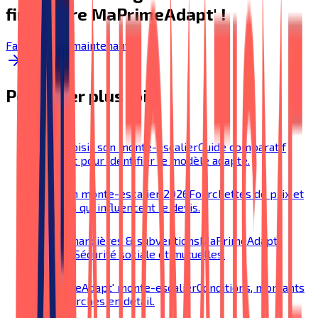
financière MaPrimeAdapt' !
Faire le test maintenant!
Pour aller plus loin
Bien choisir son monte-escalier
Guide comparatif
complet pour identifier le modèle adapté.
Prix d'un monte-escalier 2026
Fourchettes de prix et
facteurs qui influencent le devis.
Aides financières & subventions
MaPrimeAdapt',
SoliHA, Sécurité sociale et mutuelles.
MaPrimeAdapt' monte-escalier
Conditions, montants
et démarches en détail.