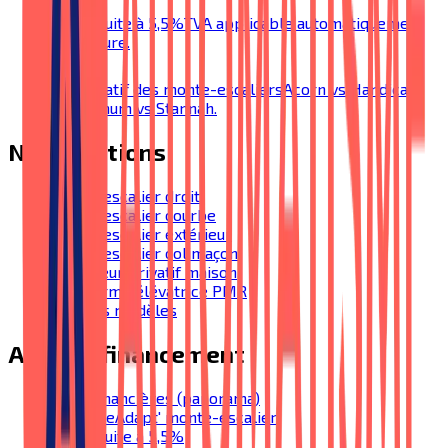
TVA réduite à 5,5%
TVA applicable automatiquement
sur facture.
Comparatif des monte-escaliers
Acorn vs Handicare
vs Platinum vs Stannah.
Nos solutions
Monte-escalier droit
Monte-escalier courbe
Monte-escalier extérieur
Monte-escalier colimaçon
Ascenseur privatif maison
Plateforme élévatrice PMR
Tous nos modèles
Aides & financement
Aides financières (panorama)
MaPrimeAdapt' monte-escalier
TVA réduite à 5,5%