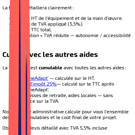
La facture détaillera clairement :
Le prix HT de l'équipement et de la main d'œuvre.
Le taux de TVA appliqué (5,5%).
Le prix TTC total.
La mention « TVA réduite — autonomie / accessibilité
».
Cumul avec les autres aides
La TVA 5,5% est
cumulable
avec toutes les autres aides :
MaPrimeAdapt'
— calculée sur le HT.
Crédit d'impôt 25%
— calculé sur le TTC après
MaPrimeAdapt'.
APA, caisses de retraite, aides locales — sans
incidence sur la TVA.
Notre équipe administrative calcule pour vous l'ensemble
des aides cumulables et le coût final de votre projet.
Obtenez un devis détaillé avec TVA 5,5% incluse