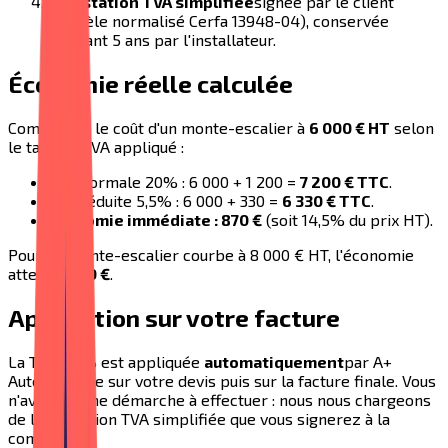
Attestation TVA simplifiée
signée par le client
(modèle normalisé Cerfa 13948-04), conservée
pendant 5 ans par l'installateur.
Économie réelle calculée
Comparons le coût d'un monte-escalier à
6 000 € HT
selon
le taux de TVA appliqué :
TVA normale 20% : 6 000 + 1 200 =
7 200 € TTC
.
TVA réduite 5,5% : 6 000 + 330 =
6 330 € TTC
.
Économie immédiate : 870 €
(soit 14,5% du prix HT).
Pour un monte-escalier courbe à 8 000 € HT, l'économie
atteint
1 160 €
.
Application sur votre facture
La TVA 5,5% est appliquée
automatiquement
par A+
Automatisme sur votre devis puis sur la facture finale. Vous
n'avez aucune démarche à effectuer : nous nous chargeons
de l'attestation TVA simplifiée que vous signerez à la
commande.