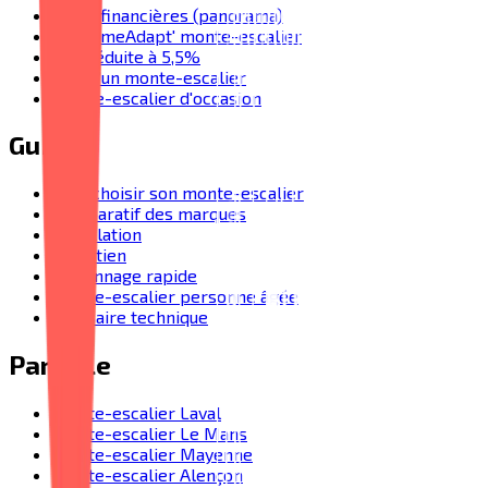
Aides financières (panorama)
MaPrimeAdapt' monte-escalier
TVA réduite à 5,5%
Prix d'un monte-escalier
Monte-escalier d'occasion
Guides
Bien choisir son monte-escalier
Comparatif des marques
Installation
Entretien
Dépannage rapide
Monte-escalier personne âgée
Glossaire technique
Par ville
Monte-escalier Laval
Monte-escalier Le Mans
Monte-escalier Mayenne
Monte-escalier Alençon