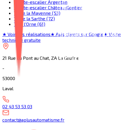
Monte-escalier Argentan
Monte-escalier Château-Gontier
Toute la Mayenne (53)
Toute la Sarthe (72)
Tout l'Orne (61)
★ Voir nos réalisations
★ Avis clients sur Google
★ Visite
technique gratuite
21 Rue du Pont au Chat, ZA La Gaufrie
-
53000
Laval
02 43 53 53 03
contact@aplusautomatisme.fr