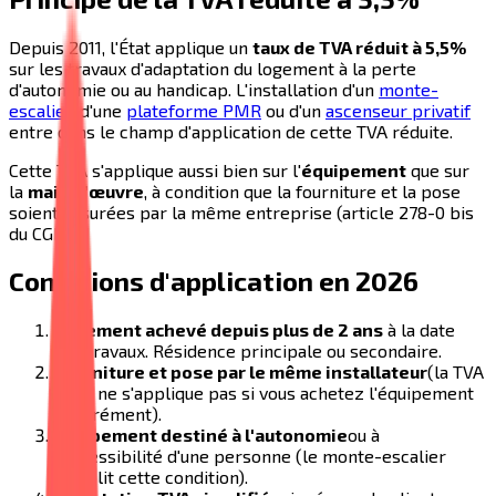
Depuis 2011, l'État applique un
taux de TVA réduit à 5,5%
sur les travaux d'adaptation du logement à la perte
d'autonomie ou au handicap. L'installation d'un
monte-
escalier
, d'une
plateforme PMR
ou d'un
ascenseur privatif
entre dans le champ d'application de cette TVA réduite.
Cette TVA s'applique aussi bien sur l'
équipement
que sur
la
main d'œuvre
, à condition que la fourniture et la pose
soient assurées par la même entreprise (article 278-0 bis
du CGI).
Conditions d'application en 2026
Logement achevé depuis plus de 2 ans
à la date
des travaux. Résidence principale ou secondaire.
Fourniture et pose par le même installateur
(la TVA
5,5% ne s'applique pas si vous achetez l'équipement
séparément).
Équipement destiné à l'autonomie
ou à
l'accessibilité d'une personne (le monte-escalier
remplit cette condition).