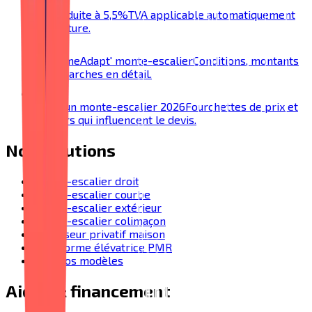
TVA réduite à 5,5%
TVA applicable automatiquement
sur facture.
MaPrimeAdapt' monte-escalier
Conditions, montants
et démarches en détail.
Prix d'un monte-escalier 2026
Fourchettes de prix et
facteurs qui influencent le devis.
Nos solutions
Monte-escalier droit
Monte-escalier courbe
Monte-escalier extérieur
Monte-escalier colimaçon
Ascenseur privatif maison
Plateforme élévatrice PMR
Tous nos modèles
Aides & financement