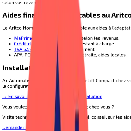
selon vos revenus.
Aides financières applicables au
Aritc
Le
Aritco HomeLift Compact
est éligible aux aides à l'adapta
MaPrimeAdapt'
— 50% ou 70% selon les revenus.
Crédit d'impôt 25%
sur la part restant à charge.
TVA 5,5%
appliquée automatiquement.
APA, PCH, aides des caisses de retraite, aides locales.
Installation
A+ Automatisme installe le
Aritco HomeLift Compact
chez vo
la configuration de votre escalier.
→ En savoir plus sur le processus d'installation
Vous voulez le
Aritco HomeLift Compact
chez vous ?
Visite technique à domicile, devis détaillé, conseil sur les a
Demander mon devis