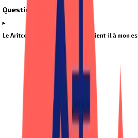
Questions fréquentes
Le Aritco HomeLift Compact convient-il à mon es