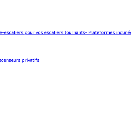
-escaliers pour vos escaliers tournants
-
Plateformes incliné
censeurs privatifs