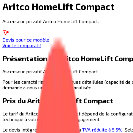
Aritco HomeLift Compact
Ascenseur privatif Aritco HomeLift Compact.
Devis pour ce modèle
Voir le comparatif
Présentation du
Aritco HomeLift Com
Ascenseur privatif Aritco HomeLift Compact.
Pour les caractéristiques techniques détaillées (capacité de 
demandez-nous une étude personnalisée.
Prix du
Aritco HomeLift Compact
Le tarif du
Aritco HomeLift Compact
dépend de la configurati
technique à votre domicile, sans engagement.
Le devis intègre automatiquement la
TVA réduite à 5,5%
. Se