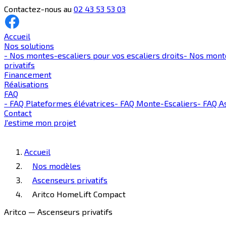
Contactez-nous au
02 43 53 53 03
Accueil
Nos solutions
-
Nos montes-escaliers pour vos escaliers droits
-
Nos monte
privatifs
Financement
Réalisations
FAQ
-
FAQ Plateformes élévatrices
-
FAQ Monte-Escaliers
-
FAQ As
Contact
J'estime mon projet
Accueil
Nos modèles
Ascenseurs privatifs
Aritco HomeLift Compact
Aritco — Ascenseurs privatifs