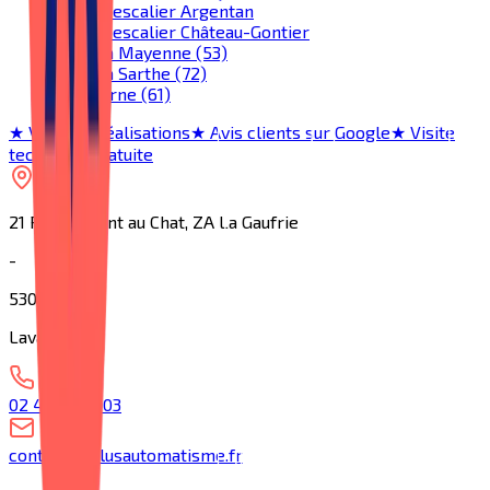
Monte-escalier Argentan
Monte-escalier Château-Gontier
Toute la Mayenne (53)
Toute la Sarthe (72)
Tout l'Orne (61)
★ Voir nos réalisations
★ Avis clients sur Google
★ Visite
technique gratuite
21 Rue du Pont au Chat, ZA La Gaufrie
-
53000
Laval
02 43 53 53 03
contact@aplusautomatisme.fr