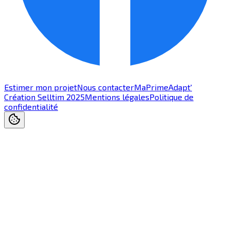
Estimer mon projet
Nous contacter
MaPrimeAdapt'
Création Selltim 2025
Mentions légales
Politique de
confidentialité