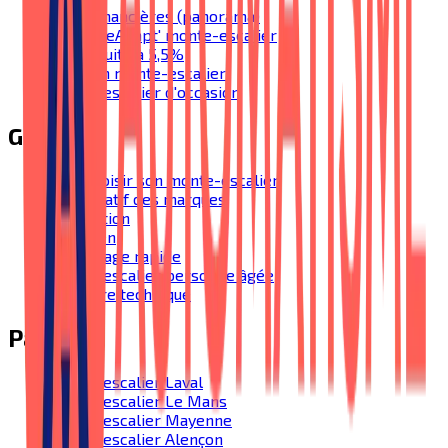
Aides financières (panorama)
MaPrimeAdapt' monte-escalier
TVA réduite à 5,5%
Prix d'un monte-escalier
Monte-escalier d'occasion
Guides
Bien choisir son monte-escalier
Comparatif des marques
Installation
Entretien
Dépannage rapide
Monte-escalier personne âgée
Glossaire technique
Par ville
Monte-escalier Laval
Monte-escalier Le Mans
Monte-escalier Mayenne
Monte-escalier Alençon