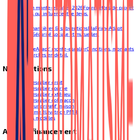
Prix d'un monte-escalier 2026
Fourchettes de prix et
facteurs qui influencent le devis.
Aides financières & subventions
MaPrimeAdapt',
SoliHA, Sécurité sociale et mutuelles.
MaPrimeAdapt' monte-escalier
Conditions, montants
et démarches en détail.
Nos solutions
Monte-escalier droit
Monte-escalier courbe
Monte-escalier extérieur
Monte-escalier colimaçon
Ascenseur privatif maison
Plateforme élévatrice PMR
Tous nos modèles
Aides & financement