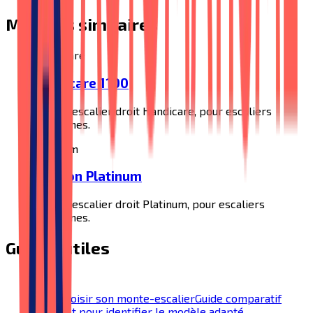
Modèles similaires
Handicare
Handicare 1100
Monte-escalier droit Handicare, pour escaliers
rectilignes.
Platinum
Horizon Platinum
Monte-escalier droit Platinum, pour escaliers
rectilignes.
Guides utiles
Bien choisir son monte-escalier
Guide comparatif
complet pour identifier le modèle adapté.