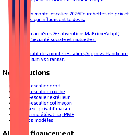
Prix d'un monte-escalier 2026
Fourchettes de prix et
facteurs qui influencent le devis.
Aides financières & subventions
MaPrimeAdapt',
SoliHA, Sécurité sociale et mutuelles.
Comparatif des monte-escaliers
Acorn vs Handicare
vs Platinum vs Stannah.
Nos solutions
Monte-escalier droit
Monte-escalier courbe
Monte-escalier extérieur
Monte-escalier colimaçon
Ascenseur privatif maison
Plateforme élévatrice PMR
Tous nos modèles
Aides & financement