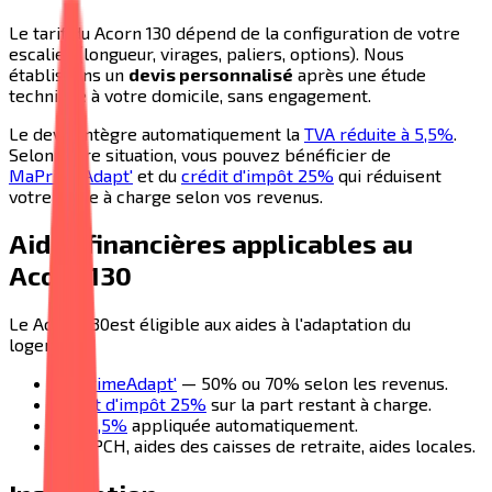
Le tarif du
Acorn 130
dépend de la configuration de votre
escalier (longueur, virages, paliers, options). Nous
établissons un
devis personnalisé
après une étude
technique à votre domicile, sans engagement.
Le devis intègre automatiquement la
TVA réduite à 5,5%
.
Selon votre situation, vous pouvez bénéficier de
MaPrimeAdapt'
et du
crédit d'impôt 25%
qui réduisent
votre reste à charge selon vos revenus.
Aides financières applicables au
Acorn 130
Le
Acorn 130
est éligible aux aides à l'adaptation du
logement :
MaPrimeAdapt'
— 50% ou 70% selon les revenus.
Crédit d'impôt 25%
sur la part restant à charge.
TVA 5,5%
appliquée automatiquement.
APA, PCH, aides des caisses de retraite, aides locales.