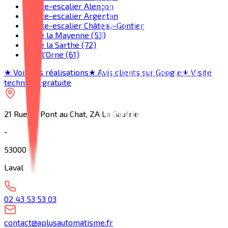
Monte-escalier Alençon
Monte-escalier Argentan
Monte-escalier Château-Gontier
Toute la Mayenne (53)
Toute la Sarthe (72)
Tout l'Orne (61)
★ Voir nos réalisations
★ Avis clients sur Google
★ Visite
technique gratuite
21 Rue du Pont au Chat, ZA La Gaufrie
-
53000
Laval
02 43 53 53 03
contact@aplusautomatisme.fr