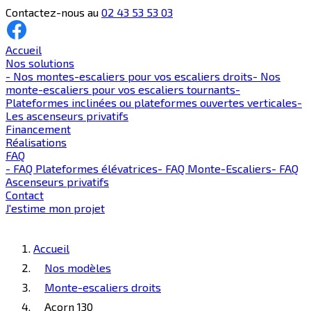
Contactez-nous au
02 43 53 53 03
Accueil
Nos solutions
-
Nos montes-escaliers pour vos escaliers droits
-
Nos
monte-escaliers pour vos escaliers tournants
-
Plateformes inclinées ou plateformes ouvertes verticales
-
Les ascenseurs privatifs
Financement
Réalisations
FAQ
-
FAQ Plateformes élévatrices
-
FAQ Monte-Escaliers
-
FAQ
Ascenseurs privatifs
Contact
J'estime mon projet
Accueil
Nos modèles
Monte-escaliers droits
Acorn 130