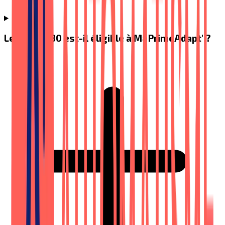
Le Acorn 130 est-il éligible à MaPrimeAdapt' ?