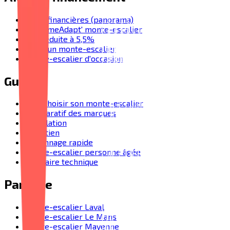
Aides financières (panorama)
MaPrimeAdapt' monte-escalier
TVA réduite à 5,5%
Prix d'un monte-escalier
Monte-escalier d'occasion
Guides
Bien choisir son monte-escalier
Comparatif des marques
Installation
Entretien
Dépannage rapide
Monte-escalier personne âgée
Glossaire technique
Par ville
Monte-escalier Laval
Monte-escalier Le Mans
Monte-escalier Mayenne