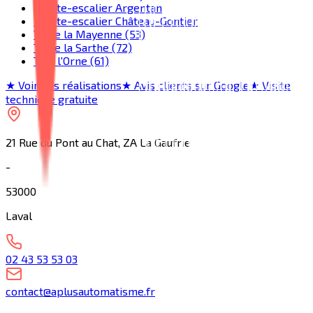
Monte-escalier Argentan
Monte-escalier Château-Gontier
Toute la Mayenne (53)
Toute la Sarthe (72)
Tout l'Orne (61)
★ Voir nos réalisations
★ Avis clients sur Google
★ Visite
technique gratuite
21 Rue du Pont au Chat, ZA La Gaufrie
-
53000
Laval
02 43 53 53 03
contact@aplusautomatisme.fr