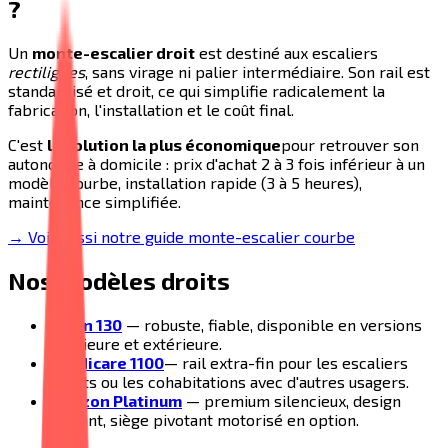
?
Un
monte-escalier droit
est destiné aux escaliers
rectilignes
, sans virage ni palier intermédiaire. Son rail est
standardisé et droit, ce qui simplifie radicalement la
fabrication, l'installation et le coût final.
C'est
la solution la plus économique
pour retrouver son
autonomie à domicile : prix d'achat 2 à 3 fois inférieur à un
modèle courbe, installation rapide (3 à 5 heures),
maintenance simplifiée.
→ Voir aussi notre guide monte-escalier courbe
Nos modèles droits
Acorn 130
— robuste, fiable, disponible en versions
intérieure et extérieure.
Handicare 1100
— rail extra-fin pour les escaliers
étroits ou les cohabitations avec d'autres usagers.
Horizon Platinum
— premium silencieux, design
élégant, siège pivotant motorisé en option.