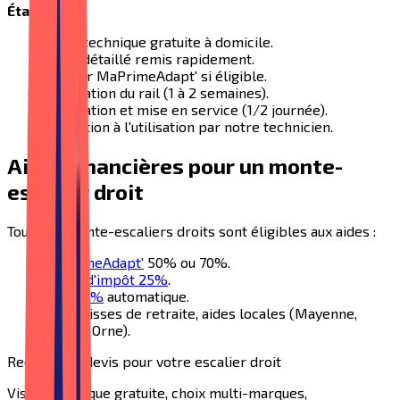
Étapes
:
Visite technique gratuite à domicile.
Devis détaillé remis rapidement.
Dossier MaPrimeAdapt' si éligible.
Fabrication du rail (1 à 2 semaines).
Installation et mise en service (1/2 journée).
Formation à l'utilisation par notre technicien.
Aides financières pour un monte-
escalier droit
Tous nos monte-escaliers droits sont éligibles aux aides :
MaPrimeAdapt'
50% ou 70%.
Crédit d'impôt 25%
.
TVA 5,5%
automatique.
APA, caisses de retraite, aides locales (Mayenne,
Sarthe, Orne).
Recevez un devis pour votre escalier droit
Visite technique gratuite, choix multi-marques,