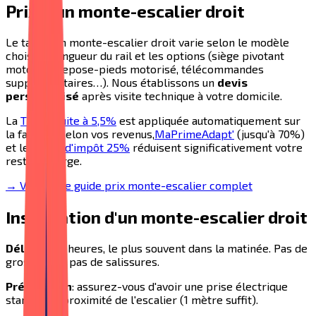
Prix d'un monte-escalier droit
Le tarif d'un monte-escalier droit varie selon le modèle
choisi, la longueur du rail et les options (siège pivotant
motorisé, repose-pieds motorisé, télécommandes
supplémentaires…). Nous établissons un
devis
personnalisé
après visite technique à votre domicile.
La
TVA réduite à 5,5%
est appliquée automatiquement sur
la facture. Selon vos revenus,
MaPrimeAdapt'
(jusqu'à 70%)
et le
crédit d'impôt 25%
réduisent significativement votre
reste à charge.
→ Voir notre guide prix monte-escalier complet
Installation d'un monte-escalier droit
Délai
: 3 à 5 heures, le plus souvent dans la matinée. Pas de
gros œuvre, pas de salissures.
Préparation
: assurez-vous d'avoir une prise électrique
standard à proximité de l'escalier (1 mètre suffit).