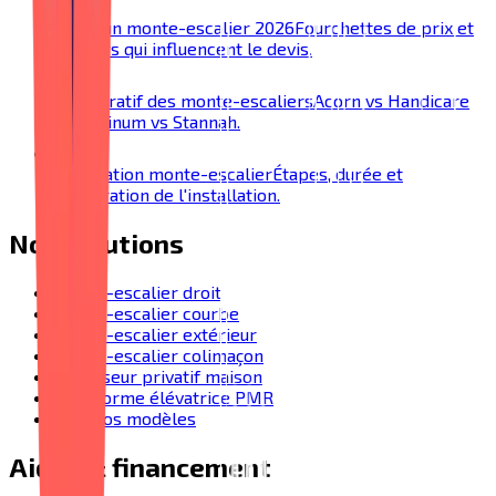
Prix d'un monte-escalier 2026
Fourchettes de prix et
facteurs qui influencent le devis.
Comparatif des monte-escaliers
Acorn vs Handicare
vs Platinum vs Stannah.
Installation monte-escalier
Étapes, durée et
préparation de l'installation.
Nos solutions
Monte-escalier droit
Monte-escalier courbe
Monte-escalier extérieur
Monte-escalier colimaçon
Ascenseur privatif maison
Plateforme élévatrice PMR
Tous nos modèles
Aides & financement