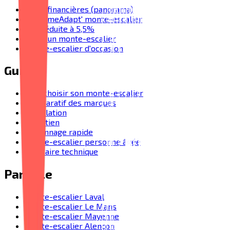
Aides financières (panorama)
MaPrimeAdapt' monte-escalier
TVA réduite à 5,5%
Prix d'un monte-escalier
Monte-escalier d'occasion
Guides
Bien choisir son monte-escalier
Comparatif des marques
Installation
Entretien
Dépannage rapide
Monte-escalier personne âgée
Glossaire technique
Par ville
Monte-escalier Laval
Monte-escalier Le Mans
Monte-escalier Mayenne
Monte-escalier Alençon