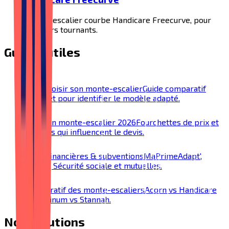
Monte-escalier courbe Handicare Freecurve, pour
escaliers tournants.
Guides utiles
Bien choisir son monte-escalier
Guide comparatif
complet pour identifier le modèle adapté.
Prix d'un monte-escalier 2026
Fourchettes de prix et
facteurs qui influencent le devis.
Aides financières & subventions
MaPrimeAdapt',
SoliHA, Sécurité sociale et mutuelles.
Comparatif des monte-escaliers
Acorn vs Handicare
vs Platinum vs Stannah.
Nos solutions