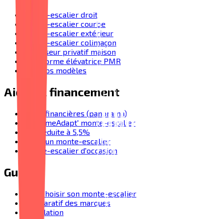
Monte-escalier droit
Monte-escalier courbe
Monte-escalier extérieur
Monte-escalier colimaçon
Ascenseur privatif maison
Plateforme élévatrice PMR
Tous nos modèles
Aides & financement
Aides financières (panorama)
MaPrimeAdapt' monte-escalier
TVA réduite à 5,5%
Prix d'un monte-escalier
Monte-escalier d'occasion
Guides
Bien choisir son monte-escalier
Comparatif des marques
Installation