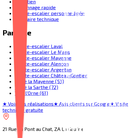
Entretien
Dépannage rapide
Monte-escalier personne âgée
Glossaire technique
Par ville
Monte-escalier Laval
Monte-escalier Le Mans
Monte-escalier Mayenne
Monte-escalier Alençon
Monte-escalier Argentan
Monte-escalier Château-Gontier
Toute la Mayenne (53)
Toute la Sarthe (72)
Tout l'Orne (61)
★ Voir nos réalisations
★ Avis clients sur Google
★ Visite
technique gratuite
21 Rue du Pont au Chat, ZA La Gaufrie