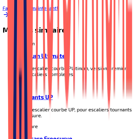
Faire le test maintenant!
Modèles similaires
Platinum
Platinum Ultimate
Monte-escalier courbe Platinum, version premium
pour escaliers complexes.
UP
Tournants UP
Monte-escalier courbe UP, pour escaliers tournants
sur-mesure.
Handicare
Handicare Freecurve