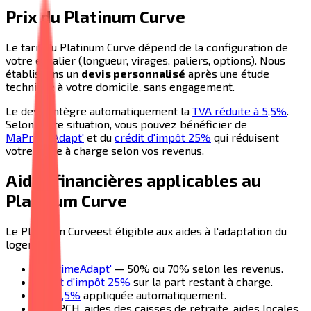
Prix du
Platinum Curve
Le tarif du
Platinum Curve
dépend de la configuration de
votre escalier (longueur, virages, paliers, options). Nous
établissons un
devis personnalisé
après une étude
technique à votre domicile, sans engagement.
Le devis intègre automatiquement la
TVA réduite à 5,5%
.
Selon votre situation, vous pouvez bénéficier de
MaPrimeAdapt'
et du
crédit d'impôt 25%
qui réduisent
votre reste à charge selon vos revenus.
Aides financières applicables au
Platinum Curve
Le
Platinum Curve
est éligible aux aides à l'adaptation du
logement :
MaPrimeAdapt'
— 50% ou 70% selon les revenus.
Crédit d'impôt 25%
sur la part restant à charge.
TVA 5,5%
appliquée automatiquement.
APA, PCH, aides des caisses de retraite, aides locales.