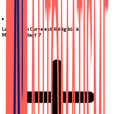
Le Platinum Curve est-il éligible à
MaPrimeAdapt' ?