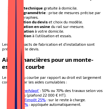
Visite technique
gratuite à domicile.
Photogrammétrie
: prise de mesures précise par
photographies.
Validation du devis
et choix du modèle.
Fabrication en usine
du rail sur-mesure.
Installation
à votre domicile.
Formation
à l'utilisation et essais.
Les délais exacts de fabrication et d'installation sont
précisés sur le devis.
Aides financières pour un monte-
escalier courbe
Le surcoût du courbe par rapport au droit est largement
compensé par les aides cumulables :
MaPrimeAdapt'
: 50% ou 70% des travaux selon vos
revenus (plafond 22 000 € HT).
Crédit d'impôt 25%
: sur le reste à charge.
TVA 5,5%
: appliquée automatiquement.