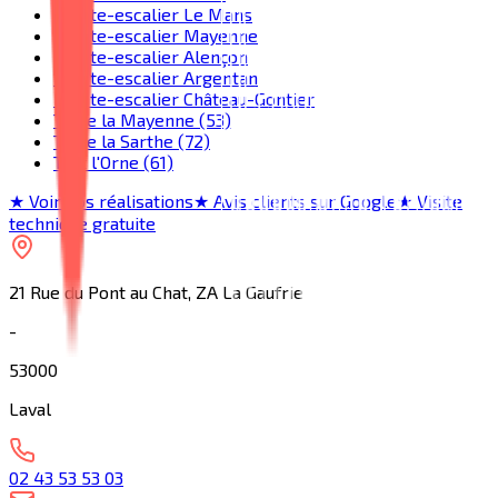
Monte-escalier Le Mans
Monte-escalier Mayenne
Monte-escalier Alençon
Monte-escalier Argentan
Monte-escalier Château-Gontier
Toute la Mayenne (53)
Toute la Sarthe (72)
Tout l'Orne (61)
★ Voir nos réalisations
★ Avis clients sur Google
★ Visite
technique gratuite
21 Rue du Pont au Chat, ZA La Gaufrie
-
53000
Laval
02 43 53 53 03