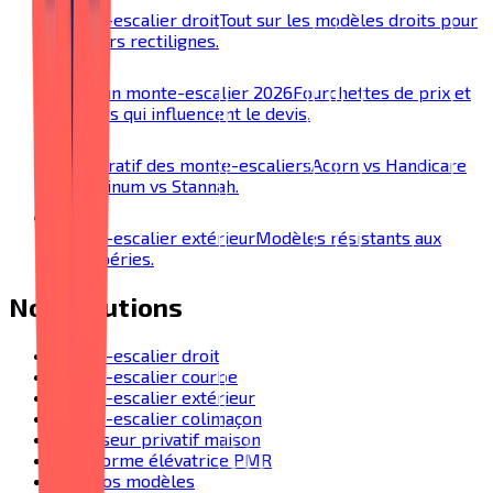
Monte-escalier droit
Tout sur les modèles droits pour
escaliers rectilignes.
Prix d'un monte-escalier 2026
Fourchettes de prix et
facteurs qui influencent le devis.
Comparatif des monte-escaliers
Acorn vs Handicare
vs Platinum vs Stannah.
Monte-escalier extérieur
Modèles résistants aux
intempéries.
Nos solutions
Monte-escalier droit
Monte-escalier courbe
Monte-escalier extérieur
Monte-escalier colimaçon
Ascenseur privatif maison
Plateforme élévatrice PMR
Tous nos modèles