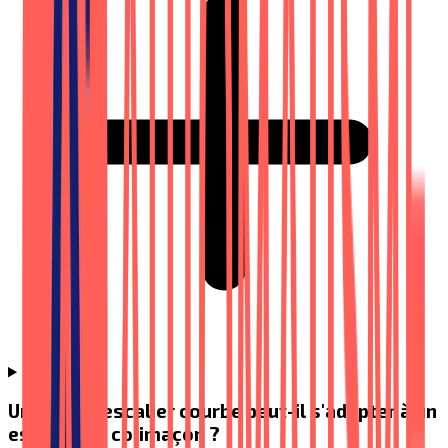
Un monte-escalier courbe peut-il s'adapter à un
escalier en colimaçon ?