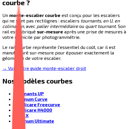
courbe ?
Un
monte-escalier courbe
est conçu pour les escaliers
qui ne sont pas rectilignes : escaliers
tournants
,
en U
,
en
colimaçon
, avec
palier intermédiaire
ou
quart tournant
. Son
rail est fabriqué
sur-mesure
après une prise de mesures à
votre domicile par photogrammétrie.
Le rail courbe représente l'essentiel du coût, car il est
manufacturé sur-mesure pour épouser exactement la
géométrie de votre escalier.
→ Voir notre guide monte-escalier droit
Nos modèles courbes
Tournants UP
Platinum Curve
Handicare Freecurve
Handicare H4000
Flow X
Platinum Ultimate