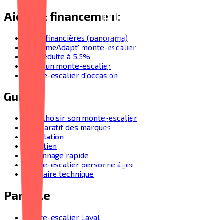
Aides & financement
Aides financières (panorama)
MaPrimeAdapt' monte-escalier
TVA réduite à 5,5%
Prix d'un monte-escalier
Monte-escalier d'occasion
Guides
Bien choisir son monte-escalier
Comparatif des marques
Installation
Entretien
Dépannage rapide
Monte-escalier personne âgée
Glossaire technique
Par ville
Monte-escalier Laval