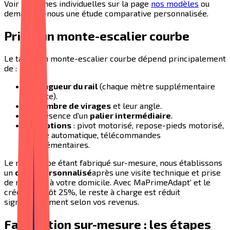
Voir les fiches individuelles sur la page
nos modèles
ou
demandez-nous une étude comparative personnalisée.
Prix d'un monte-escalier courbe
Le tarif d'un monte-escalier courbe dépend principalement
de :
La
longueur du rail
(chaque mètre supplémentaire
compte).
Le
nombre de virages
et leur angle.
La présence d'un
palier intermédiaire
.
Les
options
: pivot motorisé, repose-pieds motorisé,
sangle automatique, télécommandes
supplémentaires.
Le rail courbe étant fabriqué sur-mesure, nous établissons
un
devis personnalisé
après une visite technique et prise
de mesures à votre domicile. Avec MaPrimeAdapt' et le
crédit d'impôt 25%, le reste à charge est réduit
significativement selon vos revenus.
Fabrication sur-mesure : les étapes