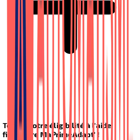
Testez votre éligibilité à l'aide
financière MaPrimeAdapt' !