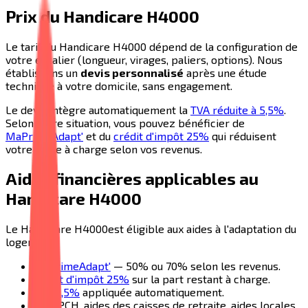
Prix du
Handicare H4000
Le tarif du
Handicare H4000
dépend de la configuration de
votre escalier (longueur, virages, paliers, options). Nous
établissons un
devis personnalisé
après une étude
technique à votre domicile, sans engagement.
Le devis intègre automatiquement la
TVA réduite à 5,5%
.
Selon votre situation, vous pouvez bénéficier de
MaPrimeAdapt'
et du
crédit d'impôt 25%
qui réduisent
votre reste à charge selon vos revenus.
Aides financières applicables au
Handicare H4000
Le
Handicare H4000
est éligible aux aides à l'adaptation du
logement :
MaPrimeAdapt'
— 50% ou 70% selon les revenus.
Crédit d'impôt 25%
sur la part restant à charge.
TVA 5,5%
appliquée automatiquement.
APA, PCH, aides des caisses de retraite, aides locales.