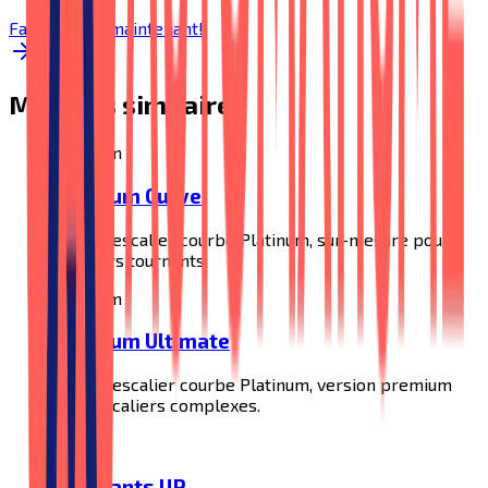
Faire le test maintenant!
Modèles similaires
Platinum
Platinum Curve
Monte-escalier courbe Platinum, sur-mesure pour
escaliers tournants.
Platinum
Platinum Ultimate
Monte-escalier courbe Platinum, version premium
pour escaliers complexes.
UP
Tournants UP