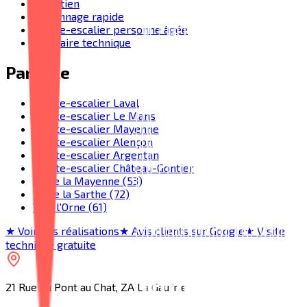
Entretien
Dépannage rapide
Monte-escalier personne âgée
Glossaire technique
Par ville
Monte-escalier Laval
Monte-escalier Le Mans
Monte-escalier Mayenne
Monte-escalier Alençon
Monte-escalier Argentan
Monte-escalier Château-Gontier
Toute la Mayenne (53)
Toute la Sarthe (72)
Tout l'Orne (61)
★ Voir nos réalisations
★ Avis clients sur Google
★ Visite
technique gratuite
21 Rue du Pont au Chat, ZA La Gaufrie