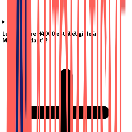
Le Handicare H4000 est-il éligible à
MaPrimeAdapt' ?