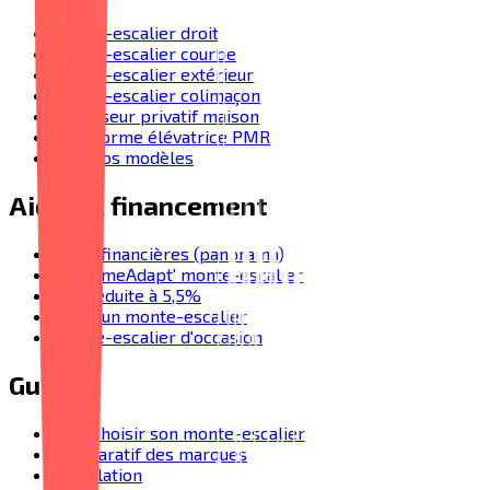
Monte-escalier droit
Monte-escalier courbe
Monte-escalier extérieur
Monte-escalier colimaçon
Ascenseur privatif maison
Plateforme élévatrice PMR
Tous nos modèles
Aides & financement
Aides financières (panorama)
MaPrimeAdapt' monte-escalier
TVA réduite à 5,5%
Prix d'un monte-escalier
Monte-escalier d'occasion
Guides
Bien choisir son monte-escalier
Comparatif des marques
Installation