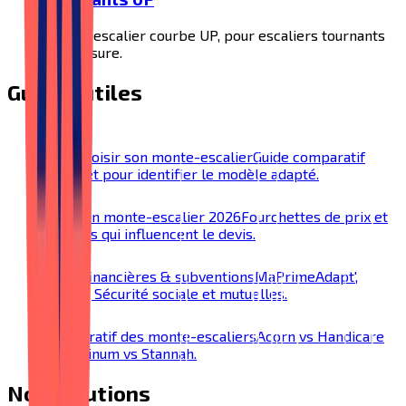
Monte-escalier courbe UP, pour escaliers tournants
sur-mesure.
Guides utiles
Bien choisir son monte-escalier
Guide comparatif
complet pour identifier le modèle adapté.
Prix d'un monte-escalier 2026
Fourchettes de prix et
facteurs qui influencent le devis.
Aides financières & subventions
MaPrimeAdapt',
SoliHA, Sécurité sociale et mutuelles.
Comparatif des monte-escaliers
Acorn vs Handicare
vs Platinum vs Stannah.
Nos solutions