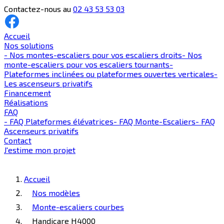
Contactez-nous au
02 43 53 53 03
Accueil
Nos solutions
-
Nos montes-escaliers pour vos escaliers droits
-
Nos
monte-escaliers pour vos escaliers tournants
-
Plateformes inclinées ou plateformes ouvertes verticales
-
Les ascenseurs privatifs
Financement
Réalisations
FAQ
-
FAQ Plateformes élévatrices
-
FAQ Monte-Escaliers
-
FAQ
Ascenseurs privatifs
Contact
J'estime mon projet
Accueil
Nos modèles
Monte-escaliers courbes
Handicare H4000