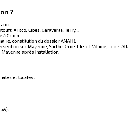
aon
?
raon
.
tolift, Aritco, Cibes, Garaventa, Terry…
ue à
Craon
.
aire, constitution du dossier ANAH).
ervention sur Mayenne, Sarthe, Orne, Ille-et-Vilaine, Loire-Atl
t
Mayenne
après installation.
nales et locales :
SA).