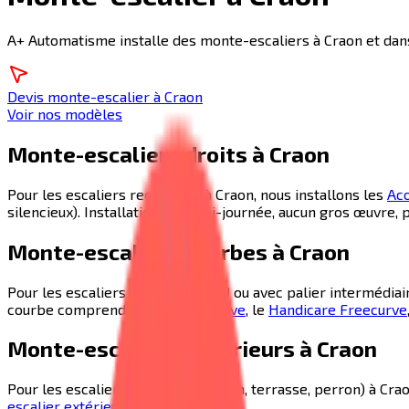
A+ Automatisme installe des monte-escaliers à Craon et dans
Devis monte-escalier à Craon
Voir nos modèles
Monte-escaliers droits à
Craon
Pour les escaliers rectilignes à
Craon
, nous installons les
Aco
silencieux). Installation en demi-journée, aucun gros œuvre, p
Monte-escaliers courbes à
Craon
Pour les escaliers tournants, en U ou avec palier intermédiai
courbe comprend le
Platinum Curve
, le
Handicare Freecurve
Monte-escaliers extérieurs à
Craon
Pour les escaliers extérieurs (jardin, terrasse, perron) à
Cra
escalier extérieur
.