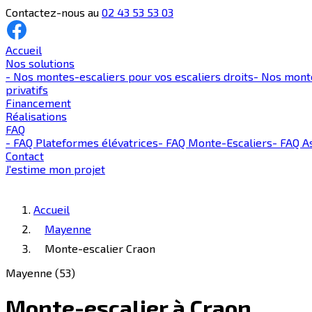
Contactez-nous au
02 43 53 53 03
Accueil
Nos solutions
-
Nos montes-escaliers pour vos escaliers droits
-
Nos monte
privatifs
Financement
Réalisations
FAQ
-
FAQ Plateformes élévatrices
-
FAQ Monte-Escaliers
-
FAQ As
Contact
J'estime mon projet
Accueil
Mayenne
Monte-escalier Craon
Mayenne (53)
Monte-escalier à Craon