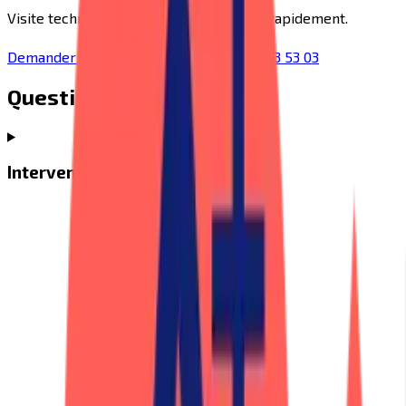
Visite technique gratuite et devis remis rapidement.
Demander un devis à Craon
+33 2 43 53 53 03
Questions fréquentes
Intervenez-vous à Craon ?