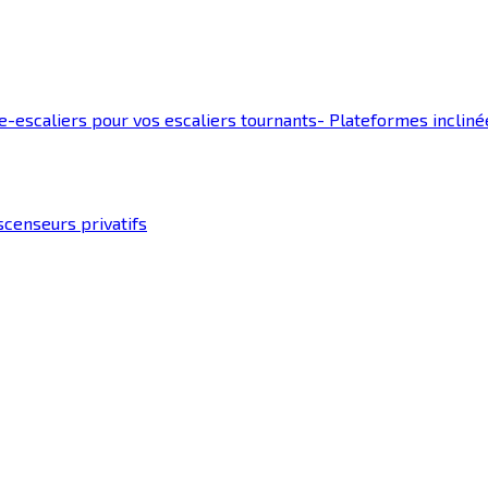
-escaliers pour vos escaliers tournants
-
Plateformes incliné
censeurs privatifs