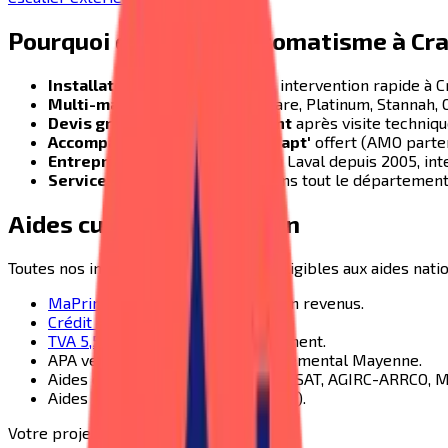
Pourquoi choisir A+ Automatisme à
Cr
Installateur local
basé à Laval, intervention rapide à
C
Multi-marques
: Acorn, Handicare, Platinum, Stannah, O
Devis gratuit remis rapidement
après visite techniq
Accompagnement MaPrimeAdapt'
offert (AMO parten
Entreprise familiale
installée à Laval depuis 2005, int
Service après-vente
assuré dans tout le départemen
Aides cumulables à
Craon
Toutes nos installations à
Craon
sont éligibles aux aides natio
MaPrimeAdapt'
50% ou 70% selon revenus.
Crédit d'impôt 25%
.
TVA 5,5%
appliquée automatiquement.
APA versée par le Conseil départemental
Mayenne
.
Aides des caisses de retraite (CARSAT, AGIRC-ARRCO, M
Aides communales (CCAS de
Craon
).
Votre projet
monte-escalier
à
Craon
?