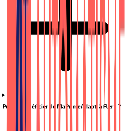
Puis-je bénéficier de MaPrimeAdapt' à Flers ?