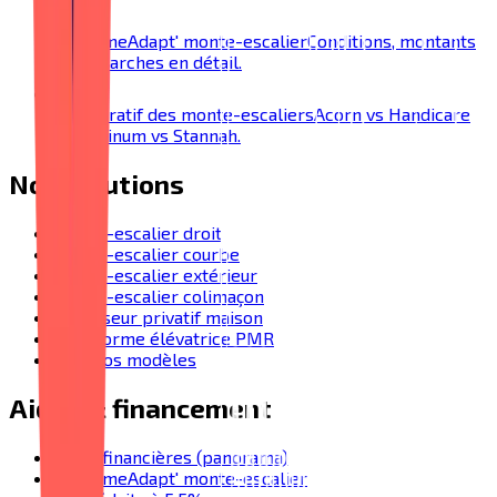
MaPrimeAdapt' monte-escalier
Conditions, montants
et démarches en détail.
Comparatif des monte-escaliers
Acorn vs Handicare
vs Platinum vs Stannah.
Nos solutions
Monte-escalier droit
Monte-escalier courbe
Monte-escalier extérieur
Monte-escalier colimaçon
Ascenseur privatif maison
Plateforme élévatrice PMR
Tous nos modèles
Aides & financement
Aides financières (panorama)
MaPrimeAdapt' monte-escalier