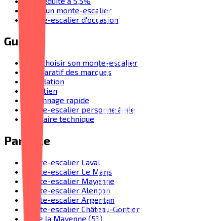
TVA réduite à 5,5%
Prix d'un monte-escalier
Monte-escalier d'occasion
Guides
Bien choisir son monte-escalier
Comparatif des marques
Installation
Entretien
Dépannage rapide
Monte-escalier personne âgée
Glossaire technique
Par ville
Monte-escalier Laval
Monte-escalier Le Mans
Monte-escalier Mayenne
Monte-escalier Alençon
Monte-escalier Argentan
Monte-escalier Château-Gontier
Toute la Mayenne (53)