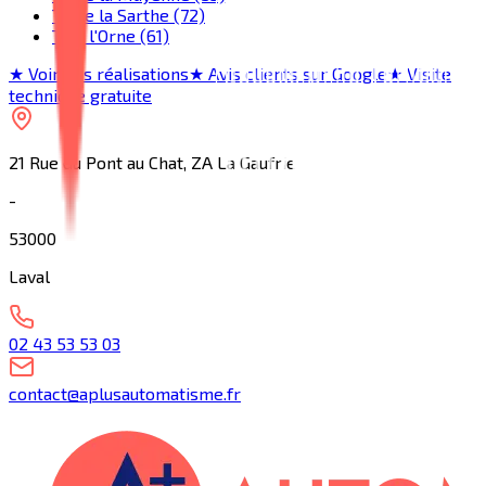
Toute la Sarthe (72)
Tout l'Orne (61)
★ Voir nos réalisations
★ Avis clients sur Google
★ Visite
technique gratuite
21 Rue du Pont au Chat, ZA La Gaufrie
-
53000
Laval
02 43 53 53 03
contact@aplusautomatisme.fr