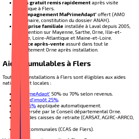
Devis gratuit remis rapidement
après visite
technique à
Flers
.
Accompagnement MaPrimeAdapt'
offert (AMO
partenaire, constitution du dossier ANAH).
Entreprise familiale
installée à Laval depuis 2005,
intervention sur Mayenne, Sarthe, Orne, Ille-et-
Vilaine, Loire-Atlantique et Maine-et-Loire.
Service après-vente
assuré dans tout le
département
Orne
après installation.
Aides cumulables à
Flers
Toutes nos installations à
Flers
sont éligibles aux aides
nationales et locales :
MaPrimeAdapt'
50% ou 70% selon revenus.
Crédit d'impôt 25%
.
TVA 5,5%
appliquée automatiquement.
APA versée par le Conseil départemental
Orne
.
Aides des caisses de retraite (CARSAT, AGIRC-ARRCO,
MSA).
Aides communales (CCAS de
Flers
).