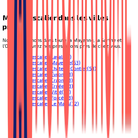
Monte-escalier
dans les villes
proches
Nous intervenons dans toute la Mayenne, la Sarthe et
l'Orne. Découvrez nos prestations près de chez vous.
Monte-escalier
Laval
(
53
)
Monte-escalier
Mayenne
(
53
)
Monte-escalier
Château-Gontier
(
53
)
Monte-escalier
Évron
(
53
)
Monte-escalier
Craon
(
53
)
Monte-escalier
Ernée
(
53
)
Monte-escalier
Vitré
(
53
)
Monte-escalier
Forcé
(
53
)
Monte-escalier
Le Mans
(
72
)