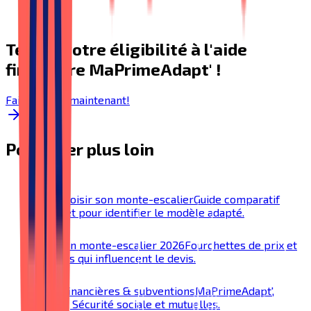
Testez votre éligibilité à l'aide
financière MaPrimeAdapt' !
Faire le test maintenant!
Pour aller plus loin
Bien choisir son monte-escalier
Guide comparatif
complet pour identifier le modèle adapté.
Prix d'un monte-escalier 2026
Fourchettes de prix et
facteurs qui influencent le devis.
Aides financières & subventions
MaPrimeAdapt',
SoliHA, Sécurité sociale et mutuelles.