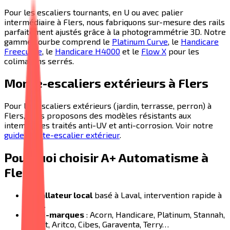
Pour les escaliers tournants, en U ou avec palier
intermédiaire à
Flers
, nous fabriquons sur-mesure des rails
parfaitement ajustés grâce à la photogrammétrie 3D. Notre
gamme courbe comprend le
Platinum Curve
, le
Handicare
Freecurve
, le
Handicare H4000
et le
Flow X
pour les
colimaçons serrés.
Monte-escaliers extérieurs à
Flers
Pour les escaliers extérieurs (jardin, terrasse, perron) à
Flers
, nous proposons des modèles résistants aux
intempéries traités anti-UV et anti-corrosion. Voir notre
guide monte-escalier extérieur
.
Pourquoi choisir A+ Automatisme à
Flers
?
Installateur local
basé à Laval, intervention rapide à
Flers
.
Multi-marques
: Acorn, Handicare, Platinum, Stannah,
Otolift, Aritco, Cibes, Garaventa, Terry…