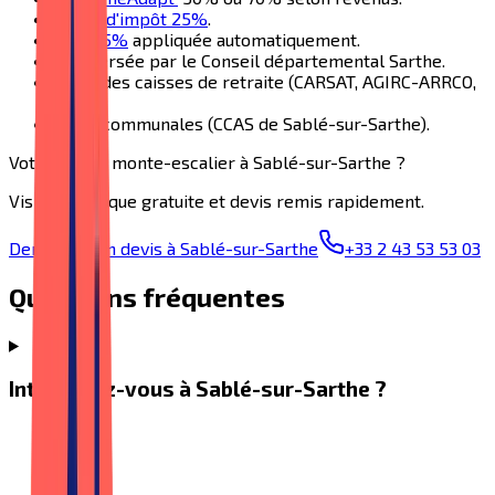
Crédit d'impôt 25%
.
TVA 5,5%
appliquée automatiquement.
APA versée par le Conseil départemental
Sarthe
.
Aides des caisses de retraite (CARSAT, AGIRC-ARRCO,
MSA).
Aides communales (CCAS de
Sablé-sur-Sarthe
).
Votre projet
monte-escalier
à
Sablé-sur-Sarthe
?
Visite technique gratuite et devis remis rapidement.
Demander un devis à Sablé-sur-Sarthe
+33 2 43 53 53 03
Questions fréquentes
Intervenez-vous à Sablé-sur-Sarthe ?