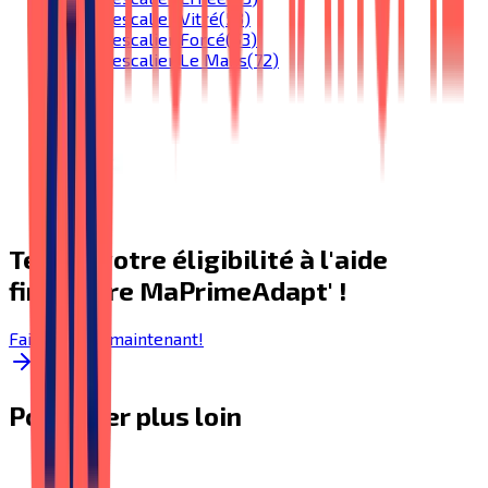
Monte-escalier
Vitré
(
53
)
Monte-escalier
Forcé
(
53
)
Monte-escalier
Le Mans
(
72
)
Testez votre éligibilité à l'aide
financière MaPrimeAdapt' !
Faire le test maintenant!
Pour aller plus loin