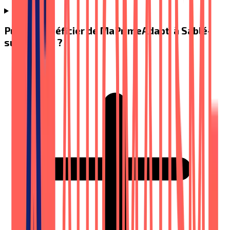
Puis-je bénéficier de MaPrimeAdapt' à Sablé-
sur-Sarthe ?