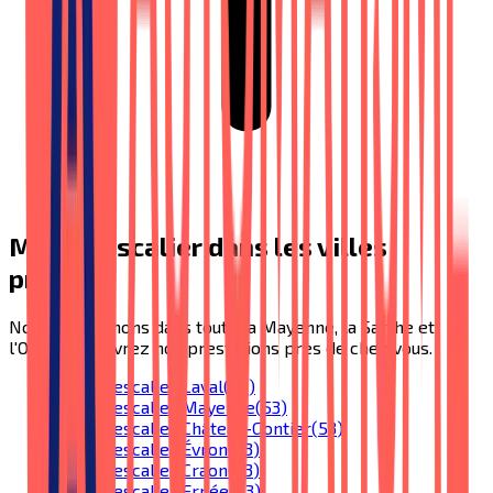
Monte-escalier
dans les villes
proches
Nous intervenons dans toute la Mayenne, la Sarthe et
l'Orne. Découvrez nos prestations près de chez vous.
Monte-escalier
Laval
(
53
)
Monte-escalier
Mayenne
(
53
)
Monte-escalier
Château-Gontier
(
53
)
Monte-escalier
Évron
(
53
)
Monte-escalier
Craon
(
53
)
Monte-escalier
Ernée
(
53
)