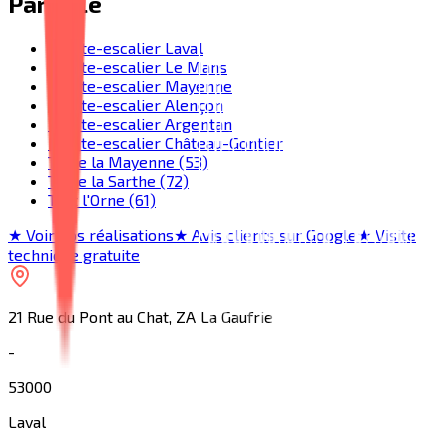
Par ville
Monte-escalier Laval
Monte-escalier Le Mans
Monte-escalier Mayenne
Monte-escalier Alençon
Monte-escalier Argentan
Monte-escalier Château-Gontier
Toute la Mayenne (53)
Toute la Sarthe (72)
Tout l'Orne (61)
★ Voir nos réalisations
★ Avis clients sur Google
★ Visite
technique gratuite
21 Rue du Pont au Chat, ZA La Gaufrie
-
53000
Laval