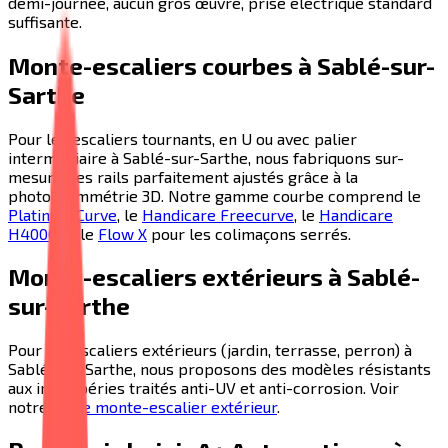
demi-journée, aucun gros œuvre, prise électrique standard
suffisante.
Monte-escaliers courbes à
Sablé-sur-
Sarthe
Pour les escaliers tournants, en U ou avec palier
intermédiaire à
Sablé-sur-Sarthe
, nous fabriquons sur-
mesure des rails parfaitement ajustés grâce à la
photogrammétrie 3D. Notre gamme courbe comprend le
Platinum Curve
, le
Handicare Freecurve
, le
Handicare
H4000
et le
Flow X
pour les colimaçons serrés.
Monte-escaliers extérieurs à
Sablé-
sur-Sarthe
Pour les escaliers extérieurs (jardin, terrasse, perron) à
Sablé-sur-Sarthe
, nous proposons des modèles résistants
aux intempéries traités anti-UV et anti-corrosion. Voir
notre
guide monte-escalier extérieur
.