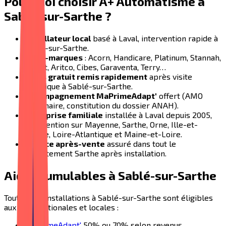
Pourquoi choisir A+ Automatisme à
Sablé-sur-Sarthe
?
Installateur local
basé à Laval, intervention rapide à
Sablé-sur-Sarthe
.
Multi-marques
: Acorn, Handicare, Platinum, Stannah,
Otolift, Aritco, Cibes, Garaventa, Terry…
Devis gratuit remis rapidement
après visite
technique à
Sablé-sur-Sarthe
.
Accompagnement MaPrimeAdapt'
offert (AMO
partenaire, constitution du dossier ANAH).
Entreprise familiale
installée à Laval depuis 2005,
intervention sur Mayenne, Sarthe, Orne, Ille-et-
Vilaine, Loire-Atlantique et Maine-et-Loire.
Service après-vente
assuré dans tout le
département
Sarthe
après installation.
Aides cumulables à
Sablé-sur-Sarthe
Toutes nos installations à
Sablé-sur-Sarthe
sont éligibles
aux aides nationales et locales :
MaPrimeAdapt'
50% ou 70% selon revenus.