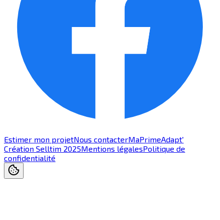
Estimer mon projet
Nous contacter
MaPrimeAdapt'
Création Selltim 2025
Mentions légales
Politique de
confidentialité