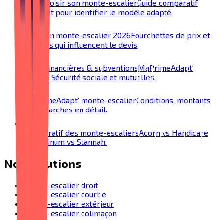
Bien choisir son monte-escalier
Guide comparatif
complet pour identifier le modèle adapté.
Prix d'un monte-escalier 2026
Fourchettes de prix et
facteurs qui influencent le devis.
Aides financières & subventions
MaPrimeAdapt',
SoliHA, Sécurité sociale et mutuelles.
MaPrimeAdapt' monte-escalier
Conditions, montants
et démarches en détail.
Comparatif des monte-escaliers
Acorn vs Handicare
vs Platinum vs Stannah.
Nos solutions
Monte-escalier droit
Monte-escalier courbe
Monte-escalier extérieur
Monte-escalier colimaçon