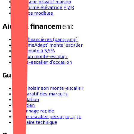
Ascenseur privatif maison
Plateforme élévatrice PMR
Tous nos modèles
Aides & financement
Aides financières (panorama)
MaPrimeAdapt' monte-escalier
TVA réduite à 5,5%
Prix d'un monte-escalier
Monte-escalier d'occasion
Guides
Bien choisir son monte-escalier
Comparatif des marques
Installation
Entretien
Dépannage rapide
Monte-escalier personne âgée
Glossaire technique